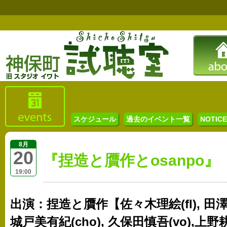
スケジュール
過去のイベント一覧
NOTICE 
8月
20
『捏造と贋作とosanpo』
19:00
出演：捏造と贋作【佐々木理絵(fl), 田澤麻美
城戸美有紀(cho), 久保田慎吾(vo),上野耕路