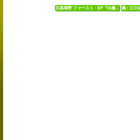
日髙晴野 ファースト・EP『白柵...
踊：江川未彩