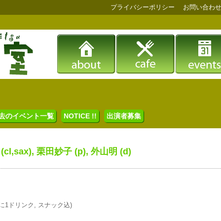
プライバシーポリシー
お問い合わ
去のイベント一覧
NOTICE !!
出演者募集
 (cl,sax), 栗田妙子 (p), 外山明 (d)
(ともに1ドリンク, スナック込)