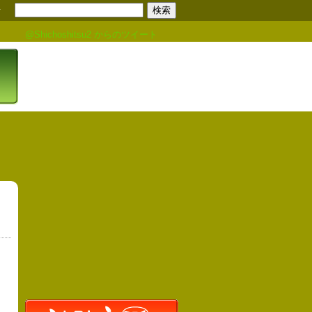
せ
@Shichoshitsu2 からのツイート