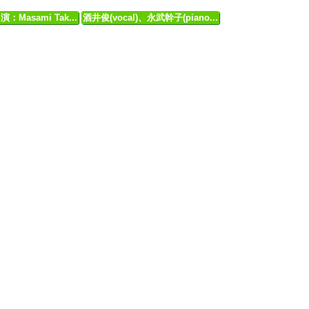
演：Masami Tak...
酒井俊(vocal)、永武幹子(piano...