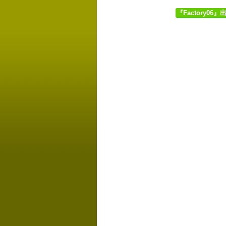
『Factory06』出