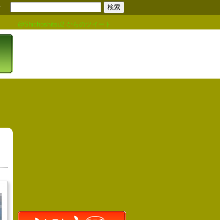
せ
@Shichoshitsu2 からのツイート