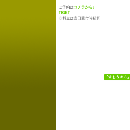
ご予約は
コチラから↓
TIGET
※料金は当日受付時精算
『すもう＃３』澁