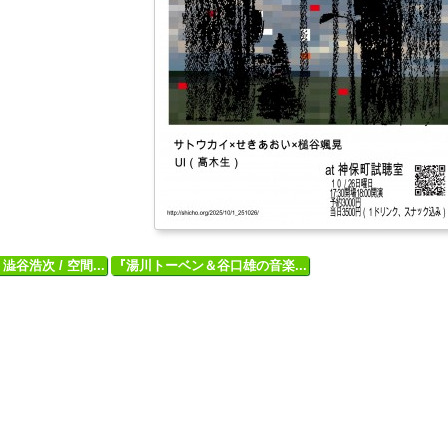
谷浩次 / 空間...
『湯川トーベン＆谷口雄の音楽...