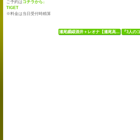
ご予約は
コチラから↓
TIGET
※料金は当日受付時精算
瀬尾纐纈酒井＋レオナ【瀬尾高...
『3人のゴ