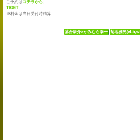
ご予約は
コチラから↓
TIGET
※料金は当日受付時精算
落合康介×かみむら泰一
菊地雅晃(el-b,wb