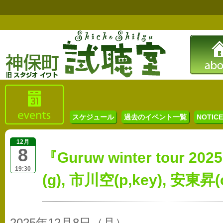
スケジュール
過去のイベント一覧
NOTICE 
12月
8
『Guruw winter tour 
19:30
(g), 市川空(p,key), 安東昇