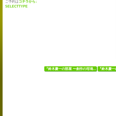
ご予約は
コチラから↓
SELECTTYPE
『鈴木慶一の部屋 〜創作の坩堝...
『鈴木慶一の