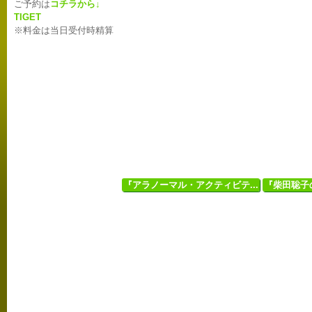
ご予約は
コチラから↓
TIGET
※料金は当日受付時精算
『アラノーマル・アクティビテ...
『柴田聡子の