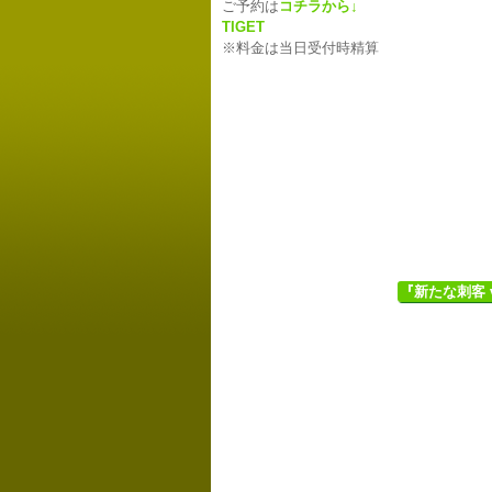
ご予約は
コチラから↓
TIGET
※料金は当日受付時精算
『新たな刺客 v