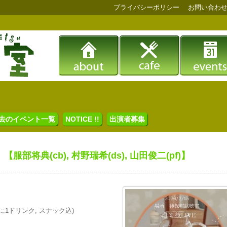
プライバシーポリシー
お問い合わ
去のイベント一覧
NOTICE !!
出演者募集
【服部将典(cb), 村野瑞希(ds), 山田俊二(pf)】
(ともに1ドリンク, スナック込)