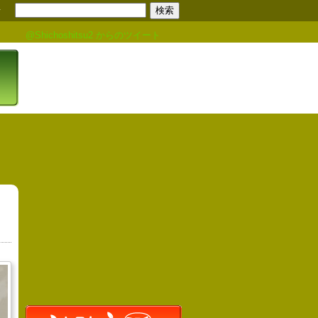
せ
@Shichoshitsu2 からのツイート