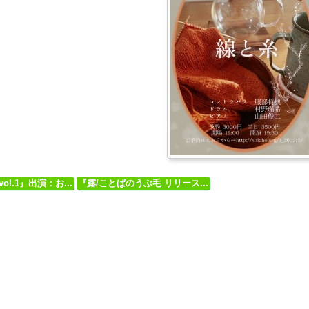
ol.1』出演：お...
『露/ことばのうぶ毛 リリース...