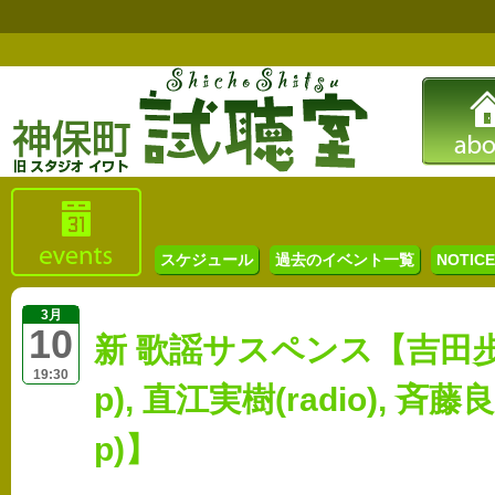
スケジュール
過去のイベント一覧
NOTICE 
3月
10
新 歌謡サスペンス【吉田歩(vo
19:30
p), 直江実樹(radio), 斉藤良
p)】