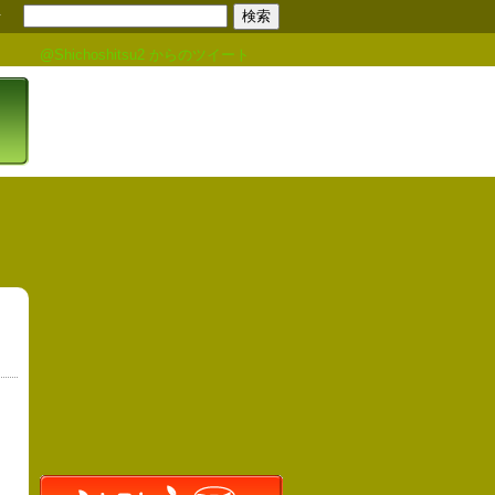
せ
@Shichoshitsu2 からのツイート