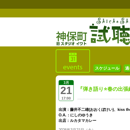
スケジュール
過
3月
21
『弾き語り⭐️春の出張
17:00
出演：藤井不二雄(おおくぼけい)、kiss the
O.A.：にしのゆうき
出店：ルカタマカレー
2026年3月21日（土）