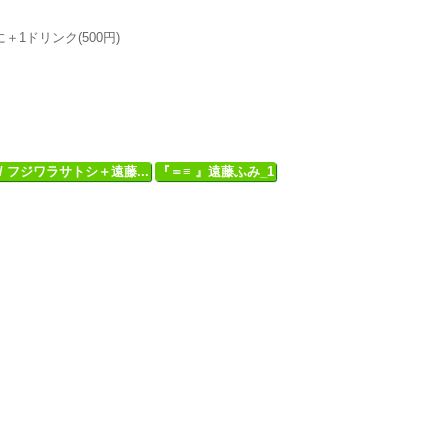
もに＋1ドリンク(500円)
H / フジワラサトシ＋遠藤...
『＝≡ 』遠藤ふみ_1