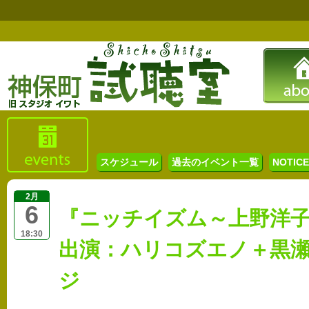
スケジュール
過去のイベント一覧
NOTICE 
2月
6
『ニッチイズム～上野洋子の
18:30
出演：ハリコズエノ＋黒瀬順弘
ジ