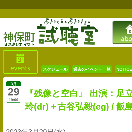
スケジュール
過去のイベント一覧
NOTICE 
3月
29
『残像と空白』 出演：足立ハ
19:00
玲(dr)＋古谷弘毅(eg) / 