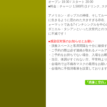
オープン 19:30 / スタート 20:00
■料金：チャージ 1,500円 (1ドリンク, ス
アメリカン・ポップスの神様、そしてルー
に生きるように思われた大きすぎる存在
ォーマットである7インチシングルを中心
ダニエル・タシアンといった次世代との
に不滅です！
●感染症対策のお知らせとお願い
・演奏スペースと客席間隔を十分に確保
・ご予約の際は必ず連絡が取れるメール
・ご予約をお持ちでない場合、入場をお
・当日、体調がすぐれない方、平常時よ
・会場内では不織布マスクの着用をお願
・会場内に手指消毒液を設置しておりま
『残像と空白』 