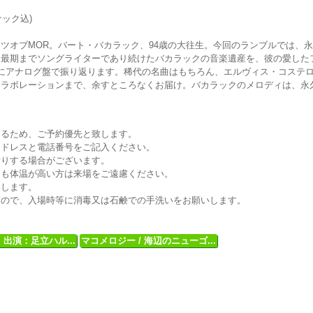
ナック込)
ツオブMOR。バート・バカラック、94歳の大往生。今回のランブルでは、
、最期までソングライターであり続けたバカラックの音楽遺産を、彼の愛した
にアナログ盤で振り返ります。稀代の名曲はもちろん、エルヴィス・コステ
コラボレーションまで、余すところなくお届け。バカラックのメロディは、永
するため、ご予約優先と致します。
アドレスと電話番号をご記入ください。
断りする場合がございます。
りも体温が高い方は来場をご遠慮ください。
いします。
すので、入場時等に消毒又は石鹸での手洗いをお願いします。
出演：足立ハル...
マコメロジー / 海辺のニューゴ...