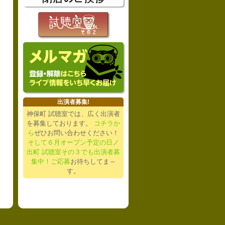
出演者募集!
神保町 試聴室では、広く出演者
を募集しております。
コチラか
ら
ぜひお問い合わせください！
そして６月オープン予定の日ノ
出町 試聴室その３でも出演者募
集中！ご応募
お待ちしてま～
す。