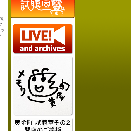
永遠
フ
ロや
久