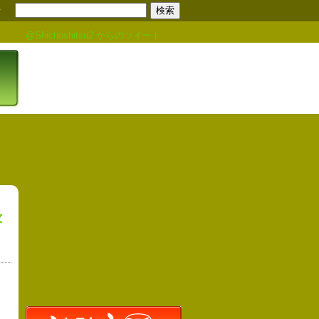
せ
@Shichoshitsu2 からのツイート
求