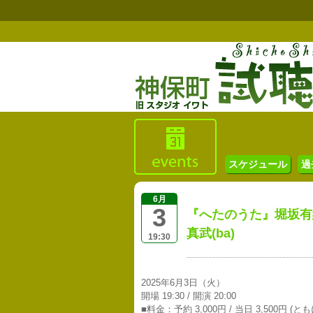
スケジュール
過
6月
3
『へたのうた』堀坂有紀(
真武(ba)
19:30
2025年6月3日（火）
開場 19:30 / 開演 20:00
■料金：予約 3,000円 / 当日 3,500円 