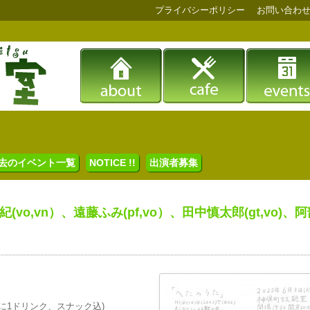
プライバシーポリシー
お問い合わ
去のイベント一覧
NOTICE !!
出演者募集
vo,vn）、遠藤ふみ(pf,vo）、田中慎太郎(gt,vo)、
(ともに1ドリンク、スナック込)