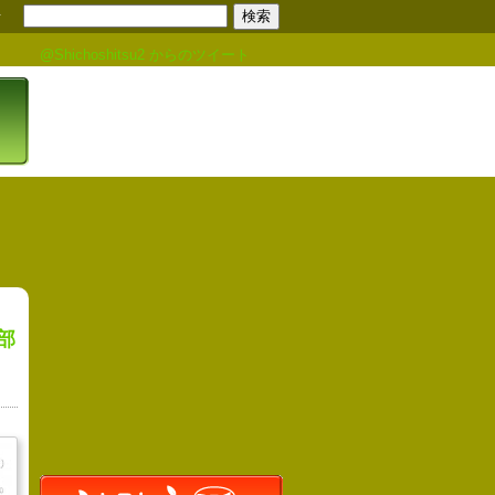
せ
@Shichoshitsu2 からのツイート
阿部