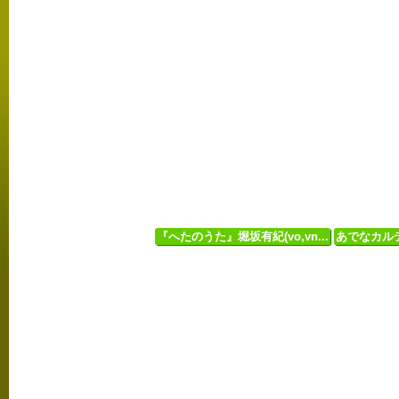
『へたのうた』堀坂有紀(vo,vn...
あでなカルテ