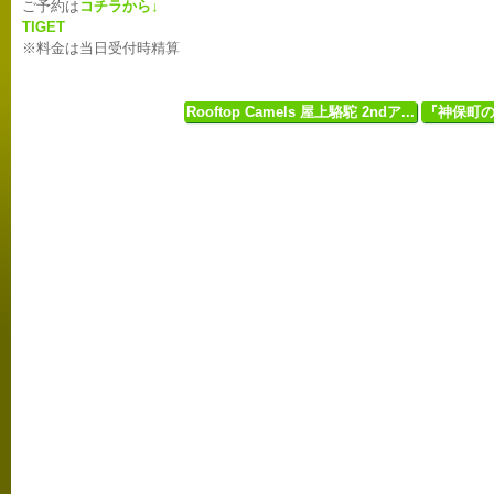
ご予約は
コチラから↓
TIGET
※料金は当日受付時精算
Rooftop Camels 屋上駱駝 2ndア...
『神保町のkis