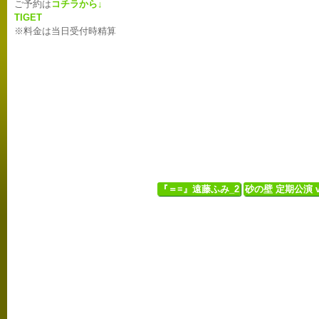
ご予約は
コチラから↓
TIGET
※料金は当日受付時精算
『＝≡』遠藤ふみ_2
砂の壁 定期公演 vo